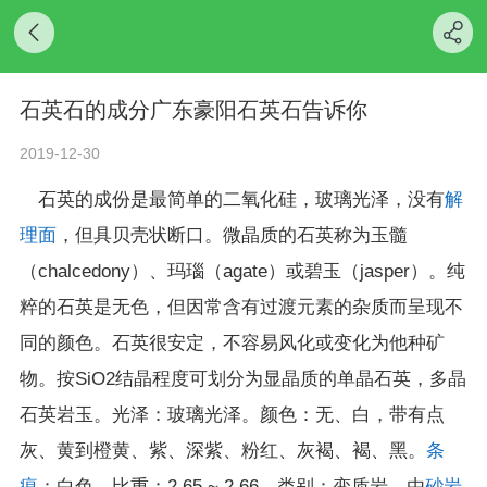
石英石的成分广东豪阳石英石告诉你
2019-12-30
石英的成份是最简单的二氧化硅，玻璃光泽，没有
解
理面
，但具贝壳状断口。微晶质的石英称为玉髓
（chalcedony）、玛瑙（agate）或碧玉（jasper）。纯
粹的石英是无色，但因常含有过渡元素的杂质而呈现不
同的颜色。石英很安定，不容易风化或变化为他种矿
物。按SiO2结晶程度可划分为显晶质的单晶石英，多晶
石英岩玉。光泽：玻璃光泽。颜色：无、白，带有点
灰、黄到橙黄、紫、深紫、粉红、灰褐、褐、黑。
条
痕
：白色。比重：2.65 ~ 2.66。类别：变质岩，由
砂岩